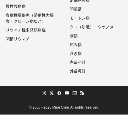
足底筋膜炎
慢性腰痛症
開張足
炎症性腸疾患（潰瘍性大腸
モートン病
炎・クローン病など）
タコ（胼胝）・ウオノメ
リウマチ性多発筋痛症
寝指
関節リウマチ
屈み指
浮き指
内反小趾
外反母趾
© 2006 - 2026 Mirai Clinic All rights reserved.