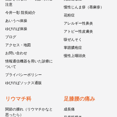
注意
慢性じんま疹（蕁麻疹）
今井一彰 院長紹介
花粉症
あいうべ体操
アレルギー性鼻炎
ゆびのば体操
アトピー性皮膚炎
ブログ
咳ぜんそく
アクセス・地図
掌蹠膿疱症
お問い合わせ
慢性上咽頭炎
情報通信機器を用いた診療に
ついて
プライバシーポリシー
ゆびのばソックス通販
リウマチ科
足膝腰の痛み
関節の腫れ（リウマチかなと
成長痛
思ったら）