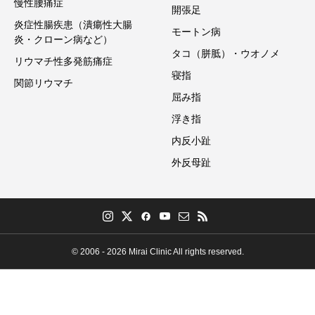
慢性腰痛症
開張足
炎症性腸疾患（潰瘍性大腸
モートン病
炎・クローン病など）
タコ（胼胝）・ウオノメ
リウマチ性多発筋痛症
寝指
関節リウマチ
屈み指
浮き指
内反小趾
外反母趾
© 2006 - 2026 Mirai Clinic All rights reserved.