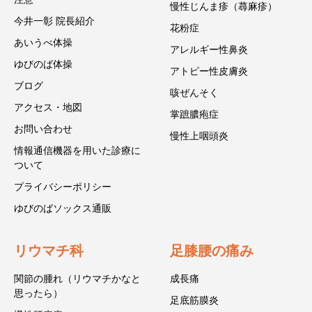
慢性じんま疹（蕁麻疹）
今井一彰 院長紹介
花粉症
あいうべ体操
アレルギー性鼻炎
ゆびのば体操
アトピー性皮膚炎
ブログ
咳ぜんそく
アクセス・地図
掌蹠膿疱症
お問い合わせ
慢性上咽頭炎
情報通信機器を用いた診療に
ついて
プライバシーポリシー
ゆびのばソックス通販
リウマチ科
足膝腰の痛み
関節の腫れ（リウマチかなと
成長痛
思ったら）
足底筋膜炎