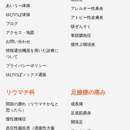
あいうべ体操
アレルギー性鼻炎
ゆびのば体操
アトピー性皮膚炎
ブログ
咳ぜんそく
アクセス・地図
掌蹠膿疱症
お問い合わせ
慢性上咽頭炎
情報通信機器を用いた診療に
ついて
プライバシーポリシー
ゆびのばソックス通販
リウマチ科
足膝腰の痛み
関節の腫れ（リウマチかなと
成長痛
思ったら）
足底筋膜炎
慢性腰痛症
開張足
炎症性腸疾患（潰瘍性大腸