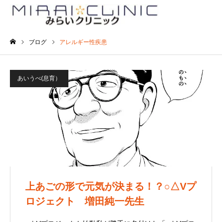
ブログ
アレルギー性疾患
ホーム
あいうべ(息育）
上あごの形で元気が決まる！？○△Vプ
ロジェクト 増田純一先生