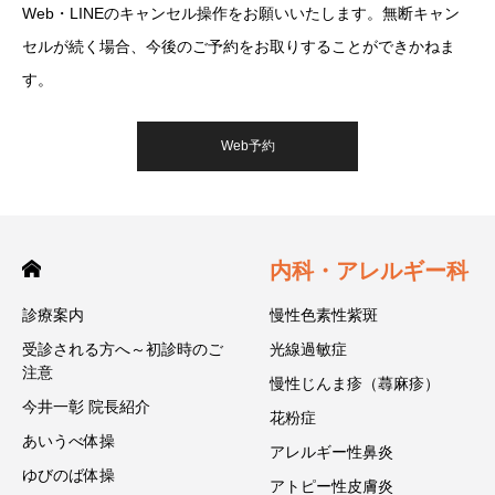
Web・LINEのキャンセル操作をお願いいたします。無断キャン
セルが続く場合、今後のご予約をお取りすることができかねま
す。
Web予約
内科・アレルギー科
診療案内
慢性色素性紫斑
受診される方へ～初診時のご
光線過敏症
注意
慢性じんま疹（蕁麻疹）
今井一彰 院長紹介
花粉症
あいうべ体操
アレルギー性鼻炎
ゆびのば体操
アトピー性皮膚炎