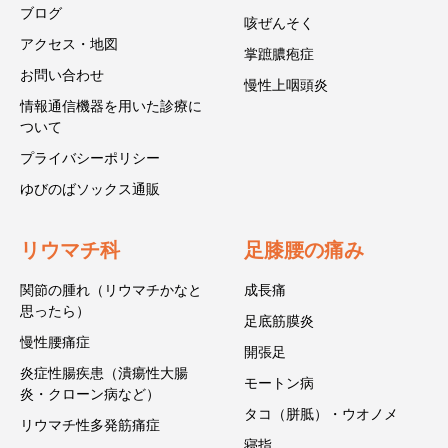
ブログ
咳ぜんそく
アクセス・地図
掌蹠膿疱症
お問い合わせ
慢性上咽頭炎
情報通信機器を用いた診療に
ついて
プライバシーポリシー
ゆびのばソックス通販
リウマチ科
足膝腰の痛み
関節の腫れ（リウマチかなと
成長痛
思ったら）
足底筋膜炎
慢性腰痛症
開張足
炎症性腸疾患（潰瘍性大腸
モートン病
炎・クローン病など）
タコ（胼胝）・ウオノメ
リウマチ性多発筋痛症
寝指