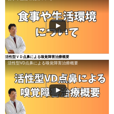
活性型ＶＤ点鼻による嗅覚障害治療概要
活性型VD点鼻による嗅覚障害治療概要