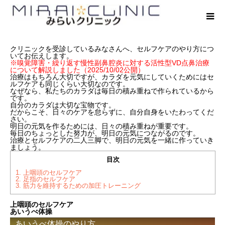
クリニックを受診しているみなさんへ、セルフケアのやり方につ
いてお伝えします。
※嗅覚障害・繰り返す慢性副鼻腔炎に対する活性型VD点鼻治療
について解説しました（2025/10/02公開）
治療はもちろん大切ですが、カラダを元気にしていくためにはセ
ルフケアも同じくらい大切なのです。
なぜなら、私たちのカラダは毎日の積み重ねで作られているから
です。
自分のカラダは大切な宝物です。
だからこそ、日々のケアを怠らずに、自分自身をいたわってくだ
さい。
明日の元気を作るためには、日々の積み重ねが重要です。
毎日のちょっとした努力が、明日の元気につながるのです。
治療とセルフケアの二人三脚で、明日の元気を一緒に作っていき
ましょう。
目次
1.
上咽頭のセルフケア
2.
足指のセルフケア
3.
筋力を維持するための加圧トレーニング
上咽頭のセルフケア
あいうべ体操
あいうべ体操のやり方