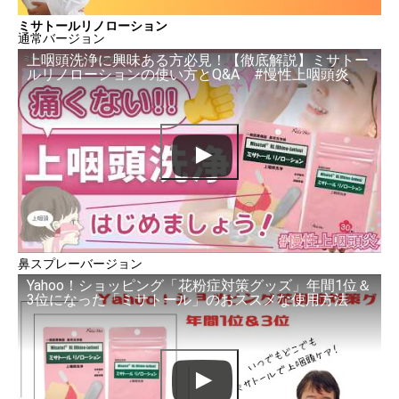
ミサトールリノローション
通常バージョン
上咽頭洗浄に興味ある方必見！【徹底解説】ミサトー
ルリノローションの使い方とQ&A #慢性上咽頭炎
鼻スプレーバージョン
Yahoo！ショッピング「花粉症対策グッズ」年間1位＆
3位になった「ミサトール」のおススメな使用方法