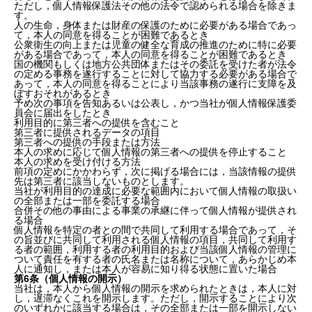
ただし，個人情報保護法その他の法令で認められる場合を除きま
す。
人の生命，身体または財産の保護のために必要がある場合であっ
て，本人の同意を得ることが困難であるとき
公衆衛生の向上または児童の健全な育成の推進のために特に必要
がある場合であって，本人の同意を得ることが困難であるとき
国の機関もしくは地方公共団体またはその委託を受けた者が法令
の定める事務を遂行することに対して協力する必要がある場合で
あって，本人の同意を得ることにより当該事務の遂行に支障を及
ぼすおそれがあるとき
予め次の事項を告知あるいは公表し，かつ当社が個人情報保護委
員会に届出をしたとき
利用目的に第三者への提供を含むこと
第三者に提供されるデータの項目
第三者への提供の手段または方法
本人の求めに応じて個人情報の第三者への提供を停止すること
本人の求めを受け付ける方法
前項の定めにかかわらず，次に掲げる場合には，当該情報の提供
先は第三者に該当しないものとします。
当社が利用目的の達成に必要な範囲内において個人情報の取扱い
の全部または一部を委託する場合
合併その他の事由による事業の承継に伴って個人情報が提供され
る場合
個人情報を特定の者との間で共同して利用する場合であって，そ
の旨並びに共同して利用される個人情報の項目，共同して利用す
る者の範囲，利用する者の利用目的および当該個人情報の管理に
ついて責任を有する者の氏名または名称について，あらかじめ本
人に通知し，または本人が容易に知り得る状態に置いた場合
第6条（個人情報の開示）
当社は，本人から個人情報の開示を求められたときは，本人に対
し，遅滞なくこれを開示します。ただし，開示することにより次
のいずれかに該当する場合は，その全部または一部を開示しない