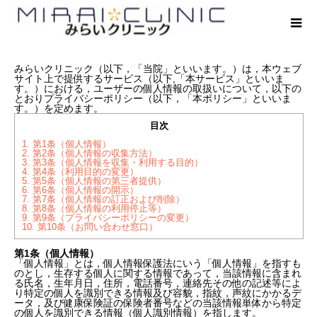
みらいクリニック（以下，「当院」といいます。）は，本ウェブ
サイト上で提供するサービス（以下,「本サービス」といいま
す。）における，ユーザーの個人情報の取扱いについて，以下の
とおりプライバシーポリシー（以下，「本ポリシー」といいま
す。）を定めます。
目次
1.
第1条（個人情報）
2.
第2条（個人情報の収集方法）
3.
第3条（個人情報を収集・利用する目的）
4.
第4条（利用目的の変更）
5.
第5条（個人情報の第三者提供）
6.
第6条（個人情報の開示）
7.
第7条（個人情報の訂正および削除）
8.
第8条（個人情報の利用停止等）
9.
第9条（プライバシーポリシーの変更）
10.
第10条（お問い合わせ窓口）
第1条（個人情報）
「個人情報」とは，個人情報保護法にいう「個人情報」を指すも
のとし，生存する個人に関する情報であって，当該情報に含まれ
る氏名，生年月日，住所，電話番号，連絡先その他の記述等によ
り特定の個人を識別できる情報及び容貌，指紋，声紋にかかるデ
ータ，及び健康保険証の保険者番号などの当該情報単体から特定
の個人を識別できる情報（個人識別情報）を指します。