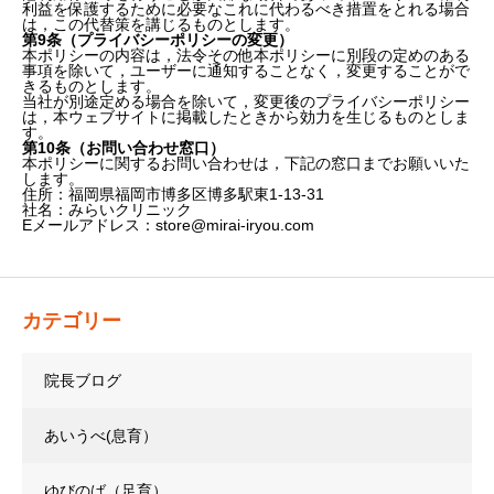
利益を保護するために必要なこれに代わるべき措置をとれる場合
は，この代替策を講じるものとします。
第9条（プライバシーポリシーの変更）
本ポリシーの内容は，法令その他本ポリシーに別段の定めのある
事項を除いて，ユーザーに通知することなく，変更することがで
きるものとします。
当社が別途定める場合を除いて，変更後のプライバシーポリシー
は，本ウェブサイトに掲載したときから効力を生じるものとしま
す。
第10条（お問い合わせ窓口）
本ポリシーに関するお問い合わせは，下記の窓口までお願いいた
します。
住所：福岡県福岡市博多区博多駅東1-13-31
社名：みらいクリニック
Eメールアドレス：store@mirai-iryou.com
カテゴリー
院長ブログ
あいうべ(息育）
ゆびのば（足育）