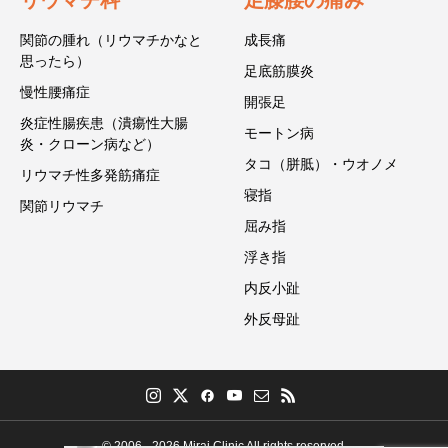
リウマチ科
足膝腰の痛み
関節の腫れ（リウマチかなと
成長痛
思ったら）
足底筋膜炎
慢性腰痛症
開張足
炎症性腸疾患（潰瘍性大腸
モートン病
炎・クローン病など）
タコ（胼胝）・ウオノメ
リウマチ性多発筋痛症
寝指
関節リウマチ
屈み指
浮き指
内反小趾
外反母趾
© 2006 - 2026 Mirai Clinic All rights reserved.