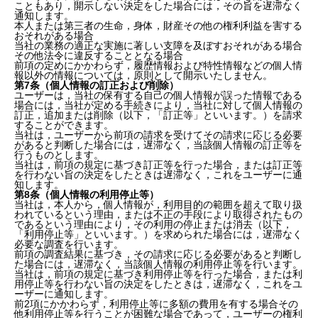
こともあり，開示しない決定をした場合には，その旨を遅滞なく
通知します。
本人または第三者の生命，身体，財産その他の権利利益を害する
おそれがある場合
当社の業務の適正な実施に著しい支障を及ぼすおそれがある場合
その他法令に違反することとなる場合
前項の定めにかかわらず，履歴情報および特性情報などの個人情
報以外の情報については，原則として開示いたしません。
第7条（個人情報の訂正および削除）
ユーザーは，当社の保有する自己の個人情報が誤った情報である
場合には，当社が定める手続きにより，当社に対して個人情報の
訂正，追加または削除（以下，「訂正等」といいます。）を請求
することができます。
当社は，ユーザーから前項の請求を受けてその請求に応じる必要
があると判断した場合には，遅滞なく，当該個人情報の訂正等を
行うものとします。
当社は，前項の規定に基づき訂正等を行った場合，または訂正等
を行わない旨の決定をしたときは遅滞なく，これをユーザーに通
知します。
第8条（個人情報の利用停止等）
当社は，本人から，個人情報が，利用目的の範囲を超えて取り扱
われているという理由，または不正の手段により取得されたもの
であるという理由により，その利用の停止または消去（以下，
「利用停止等」といいます。）を求められた場合には，遅滞なく
必要な調査を行います。
前項の調査結果に基づき，その請求に応じる必要があると判断し
た場合には，遅滞なく，当該個人情報の利用停止等を行います。
当社は，前項の規定に基づき利用停止等を行った場合，または利
用停止等を行わない旨の決定をしたときは，遅滞なく，これをユ
ーザーに通知します。
前2項にかかわらず，利用停止等に多額の費用を有する場合その
他利用停止等を行うことが困難な場合であって，ユーザーの権利