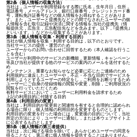
第2条（個人情報の収集方法）
当社は，ユーザーが利用登録をする際に氏名，生年月日，住所，
電話番号，メールアドレス，銀行口座番号，クレジットカード番
号，運転免許証番号などの個人情報をお尋ねすることがありま
す。また，ユーザーと提携先などとの間でなされたユーザーの個
人情報を含む取引記録や決済に関する情報を,当社の提携先（情
報提供元，広告主，広告配信先などを含みます。以下，｢提携先｣
といいます。）などから収集することがあります。
第3条（個人情報を収集・利用する目的）
当社が個人情報を収集・利用する目的は，以下のとおりです。
当社サービスの提供・運営のため
ユーザーからのお問い合わせに回答するため（本人確認を行うこ
とを含む）
ユーザーが利用中のサービスの新機能，更新情報，キャンペーン
等及び当社が提供する他のサービスの案内のメールを送付するた
め
メンテナンス，重要なお知らせなど必要に応じたご連絡のため
利用規約に違反したユーザーや，不正・不当な目的でサービスを
利用しようとするユーザーの特定をし，ご利用をお断りするため
ユーザーにご自身の登録情報の閲覧や変更，削除，ご利用状況の
閲覧を行っていただくため
有料サービスにおいて，ユーザーに利用料金を請求するため
上記の利用目的に付随する目的
第4条（利用目的の変更）
当社は，利用目的が変更前と関連性を有すると合理的に認められ
る場合に限り，個人情報の利用目的を変更するものとします。
利用目的の変更を行った場合には，変更後の目的について，当社
所定の方法により，ユーザーに通知し，または本ウェブサイト上
に公表するものとします。
第5条（個人情報の第三者提供）
当社は，次に掲げる場合を除いて，あらかじめユーザーの同意を
得ることなく，第三者に個人情報を提供することはありません。