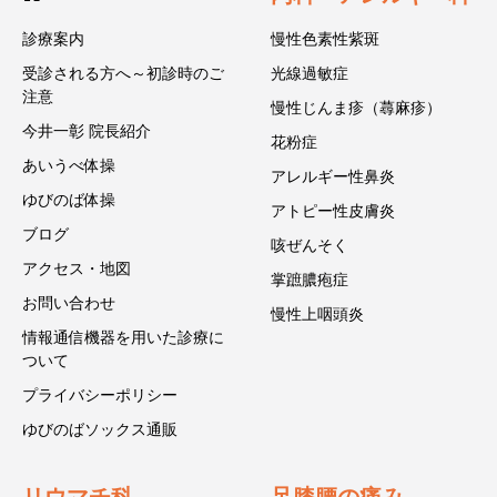
診療案内
慢性色素性紫斑
受診される方へ～初診時のご
光線過敏症
注意
慢性じんま疹（蕁麻疹）
今井一彰 院長紹介
花粉症
あいうべ体操
アレルギー性鼻炎
ゆびのば体操
アトピー性皮膚炎
ブログ
咳ぜんそく
アクセス・地図
掌蹠膿疱症
お問い合わせ
慢性上咽頭炎
情報通信機器を用いた診療に
ついて
プライバシーポリシー
ゆびのばソックス通販