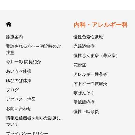
内科・アレルギー科
診療案内
慢性色素性紫斑
受診される方へ～初診時のご
光線過敏症
注意
慢性じんま疹（蕁麻疹）
今井一彰 院長紹介
花粉症
あいうべ体操
アレルギー性鼻炎
ゆびのば体操
アトピー性皮膚炎
ブログ
咳ぜんそく
アクセス・地図
掌蹠膿疱症
お問い合わせ
慢性上咽頭炎
情報通信機器を用いた診療に
ついて
プライバシーポリシー