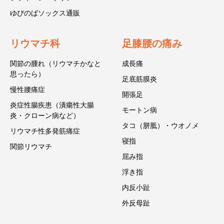
ゆびのばソックス通販
リウマチ科
足膝腰の痛み
関節の腫れ（リウマチかなと
成長痛
思ったら）
足底筋膜炎
慢性腰痛症
開張足
炎症性腸疾患（潰瘍性大腸
モートン病
炎・クローン病など）
タコ（胼胝）・ウオノメ
リウマチ性多発筋痛症
寝指
関節リウマチ
屈み指
浮き指
内反小趾
外反母趾