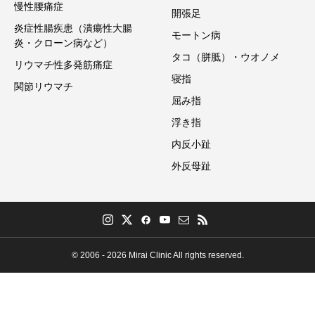
慢性腰痛症
開張足
炎症性腸疾患（潰瘍性大腸
モートン病
炎・クローン病など）
タコ（胼胝）・ウオノメ
リウマチ性多発筋痛症
寝指
関節リウマチ
屈み指
浮き指
内反小趾
外反母趾
© 2006 - 2026 Mirai Clinic All rights reserved.