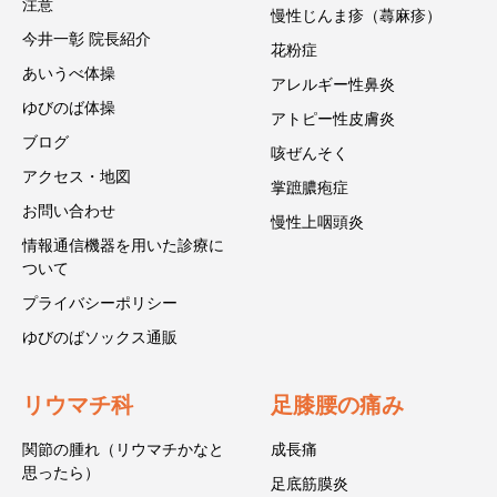
注意
慢性じんま疹（蕁麻疹）
今井一彰 院長紹介
花粉症
あいうべ体操
アレルギー性鼻炎
ゆびのば体操
アトピー性皮膚炎
ブログ
咳ぜんそく
アクセス・地図
掌蹠膿疱症
お問い合わせ
慢性上咽頭炎
情報通信機器を用いた診療に
ついて
プライバシーポリシー
ゆびのばソックス通販
リウマチ科
足膝腰の痛み
関節の腫れ（リウマチかなと
成長痛
思ったら）
足底筋膜炎