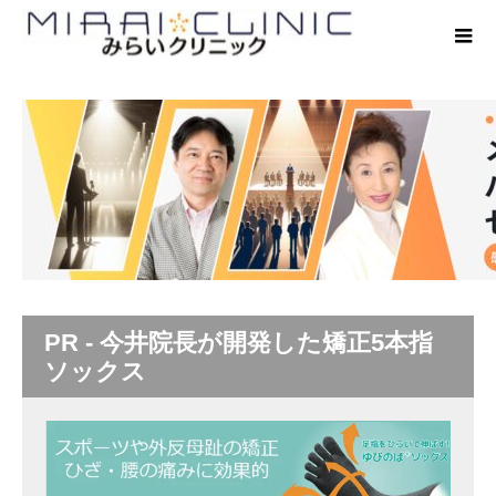
PR - 今井院長が開発した矯正5本指
ソックス