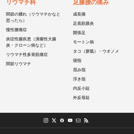
リウマチ科
足膝腰の痛み
関節の腫れ（リウマチかなと
成長痛
思ったら）
足底筋膜炎
慢性腰痛症
開張足
炎症性腸疾患（潰瘍性大腸
モートン病
炎・クローン病など）
タコ（胼胝）・ウオノメ
リウマチ性多発筋痛症
寝指
関節リウマチ
屈み指
浮き指
内反小趾
外反母趾