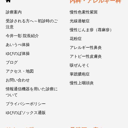
内科・アレルギー科
診療案内
慢性色素性紫斑
受診される方へ～初診時のご
光線過敏症
注意
慢性じんま疹（蕁麻疹）
今井一彰 院長紹介
花粉症
あいうべ体操
アレルギー性鼻炎
ゆびのば体操
アトピー性皮膚炎
ブログ
咳ぜんそく
アクセス・地図
掌蹠膿疱症
お問い合わせ
慢性上咽頭炎
情報通信機器を用いた診療に
ついて
プライバシーポリシー
ゆびのばソックス通販