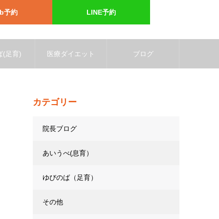
eb予約
LINE予約
(足育)
医療ダイエット
ブログ
カテゴリー
院長ブログ
あいうべ(息育）
ゆびのば（足育）
その他