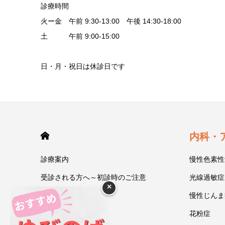
診療時間
火ー金 午前 9:30-13:00 午後 14:30-18:00
土 午前 9:00-15:00
日・月・祝日は休診日です
HOME
内科・
診療案内
慢性色素性
受診される方へ～初診時のご注意
光線過敏症
×
今井一彰 院長紹介
慢性じんま
あいうべ体操
花粉症