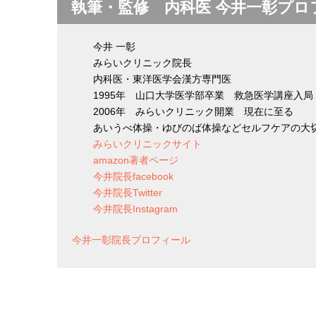
執筆・監修 内科医 今井一彰プロ
今井 一彰
みらいクリニック院長
内科医・東洋医学会漢方専門医
1995年 山口大学医学部卒業 救急医学講座入局
2006年 みらいクリニック開業 現在に至る
あいうべ体操・ゆびのば体操などセルフケアの大
みらいクリニックサイト
amazon著者ページ
今井院長facebook
今井院長Twitter
今井院長Instagram
今井一彰院長プロフィール