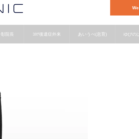
W
一彰院長
ｺﾛﾅ後遺症外来
あいうべ(息育)
ゆびのば