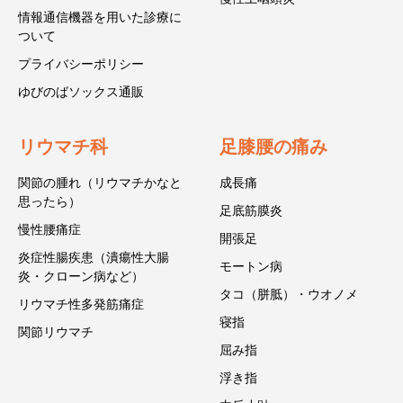
情報通信機器を用いた診療に
ついて
プライバシーポリシー
ゆびのばソックス通販
リウマチ科
足膝腰の痛み
関節の腫れ（リウマチかなと
成長痛
思ったら）
足底筋膜炎
慢性腰痛症
開張足
炎症性腸疾患（潰瘍性大腸
モートン病
炎・クローン病など）
タコ（胼胝）・ウオノメ
リウマチ性多発筋痛症
寝指
関節リウマチ
屈み指
浮き指