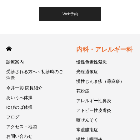
Web予約
内科・アレルギー科
診療案内
慢性色素性紫斑
受診される方へ～初診時のご
光線過敏症
注意
慢性じんま疹（蕁麻疹）
今井一彰 院長紹介
花粉症
あいうべ体操
アレルギー性鼻炎
ゆびのば体操
アトピー性皮膚炎
ブログ
咳ぜんそく
アクセス・地図
掌蹠膿疱症
お問い合わせ
慢性上咽頭炎